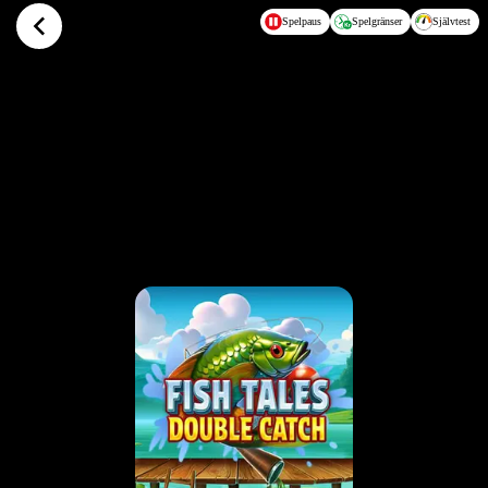
Hoppa till huvudinnehållet
Spelpaus
Spelgränser
Självtest