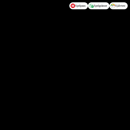
Spelpaus
Spelgränser
Självtest