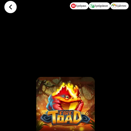
Hoppa till huvudinnehållet
Spelpaus
Spelgränser
Självtest