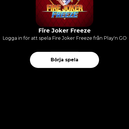
Fire Joker Freeze
Logga in för att spela Fire Joker Freeze från Play'n GO
Börja spela