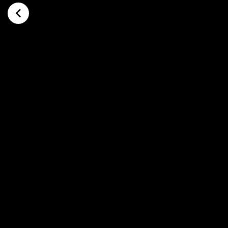
Hoppa till huvudinnehållet