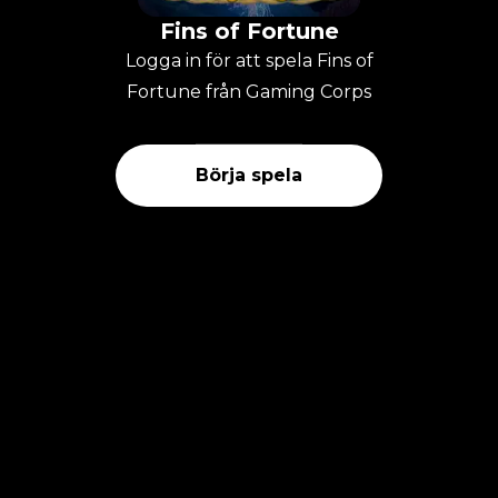
Fins of Fortune
Logga in för att spela Fins of
Fortune från Gaming Corps
Börja spela