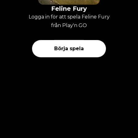
Feline Fury
Logga in för att spela Feline Fury
från Play'n GO
Börja spela