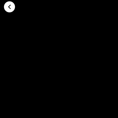
Hoppa till huvudinnehållet