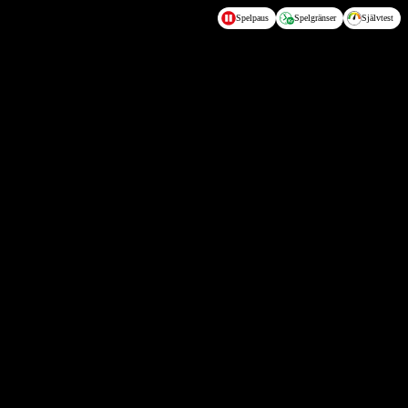
Spelpaus
Spelgränser
Självtest