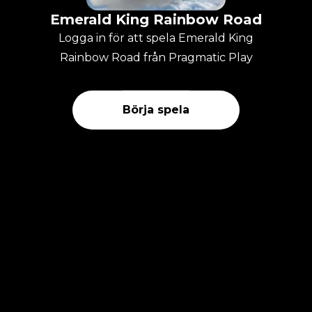
Emerald King Rainbow Road
Logga in för att spela Emerald King
Rainbow Road från Pragmatic Play
Börja spela