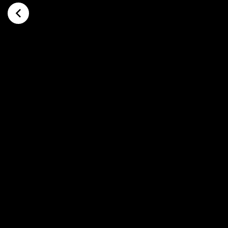
Hoppa till huvudinnehållet