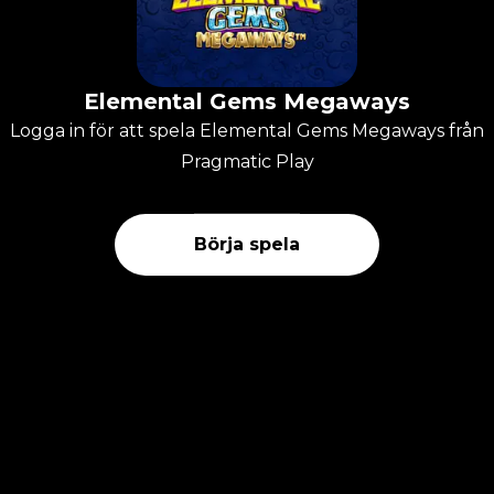
Elemental Gems Megaways
Logga in för att spela Elemental Gems Megaways från
Pragmatic Play
Börja spela