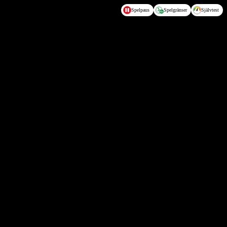
Spelpaus
Spelgränser
Självtest