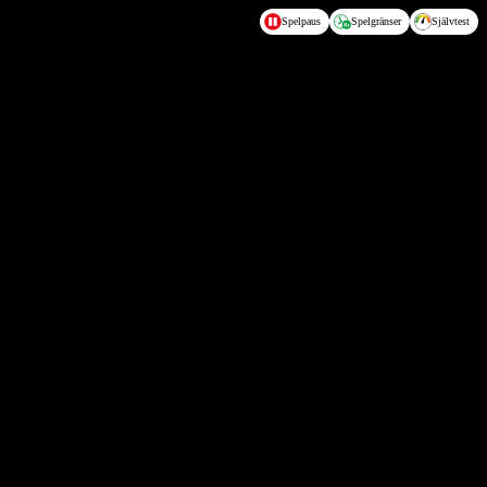
Spelpaus
Spelgränser
Självtest