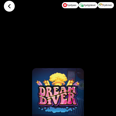
Hoppa till huvudinnehållet
Spelpaus
Spelgränser
Självtest