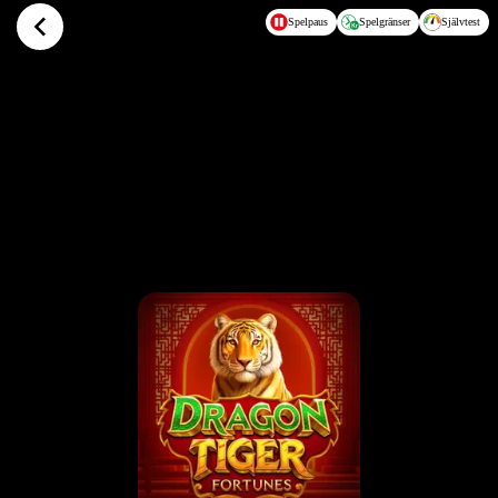
Hoppa till huvudinnehållet
Spelpaus
Spelgränser
Självtest