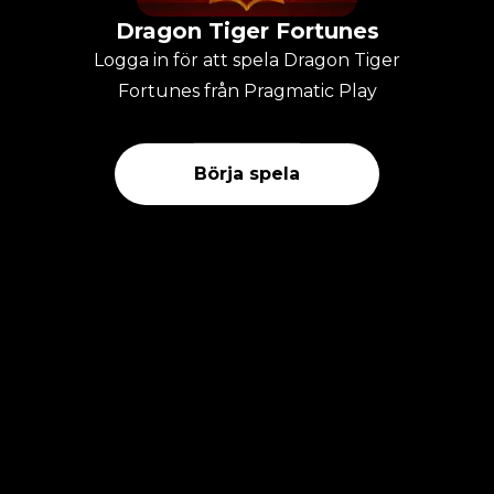
Dragon Tiger Fortunes
Logga in för att spela Dragon Tiger
Fortunes från Pragmatic Play
Börja spela