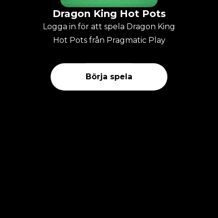
Dragon King Hot Pots
Logga in för att spela Dragon King
Hot Pots från Pragmatic Play
Börja spela