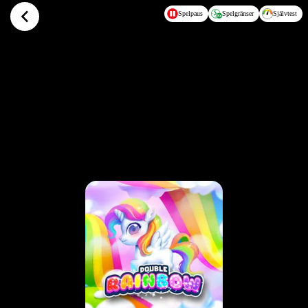
Hoppa till huvudinnehållet
Spelpaus
Spelgränser
Självtest