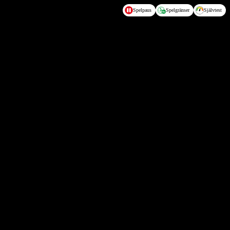
Spelpaus
Spelgränser
Självtest