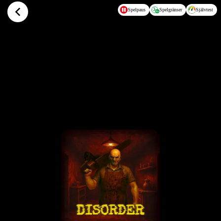
Hoppa till huvudinnehållet
Spelpaus
Spelgränser
Självtest