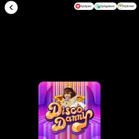
Hoppa till huvudinnehållet
Spelpaus
Spelgränser
Självtest