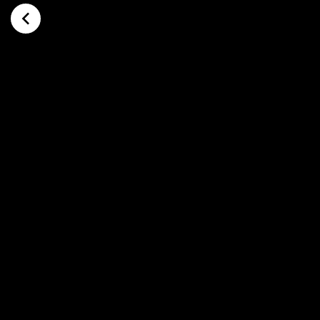
Hoppa till huvudinnehållet