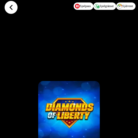
Hoppa till huvudinnehållet
Spelpaus
Spelgränser
Självtest