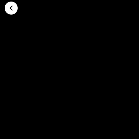
Hoppa till huvudinnehållet