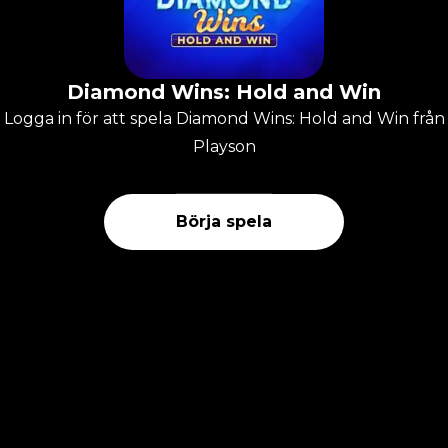
Diamond Wins: Hold and Win
Logga in för att spela Diamond Wins: Hold and Win från
Playson
Börja spela