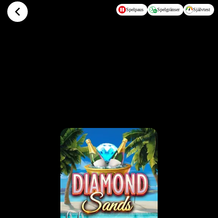
Hoppa till huvudinnehållet
Spelpaus
Spelgränser
Självtest