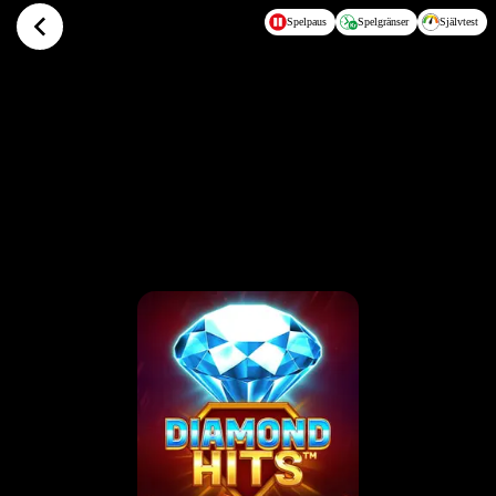
Hoppa till huvudinnehållet
Spelpaus
Spelgränser
Självtest