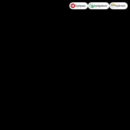
Spelpaus
Spelgränser
Självtest