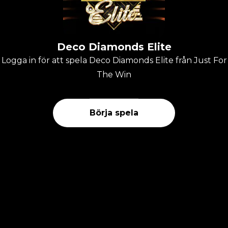
Deco Diamonds Elite
Logga in för att spela Deco Diamonds Elite från Just For
The Win
Börja spela