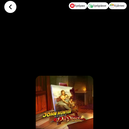
Hoppa till huvudinnehållet
Spelpaus
Spelgränser
Självtest