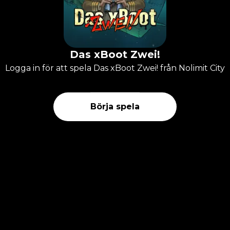
Das xBoot Zwei!
Logga in för att spela Das xBoot Zwei! från Nolimit City
Börja spela