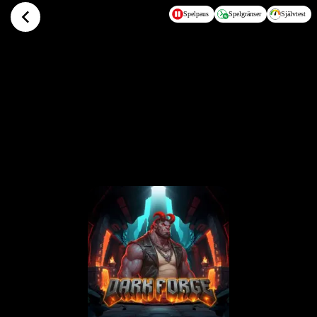
Hoppa till huvudinnehållet
Spelpaus
Spelgränser
Självtest