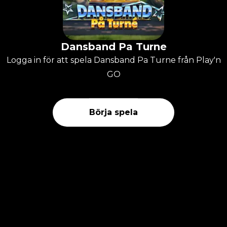
Dansband Pa Turne
Logga in för att spela Dansband Pa Turne från Play'n
GO
Börja spela