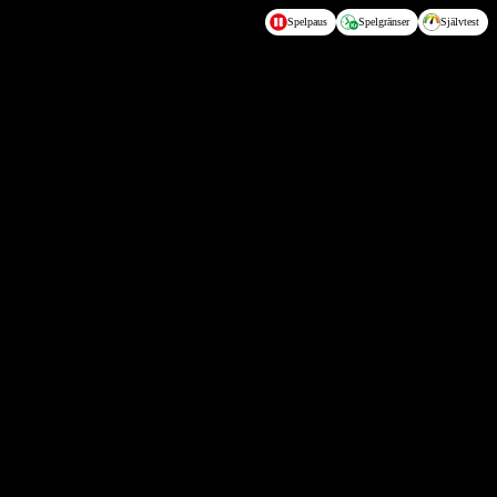
Spelpaus
Spelgränser
Självtest