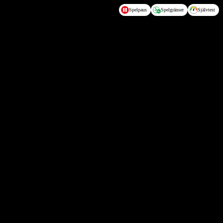
Spelpaus
Spelgränser
Självtest