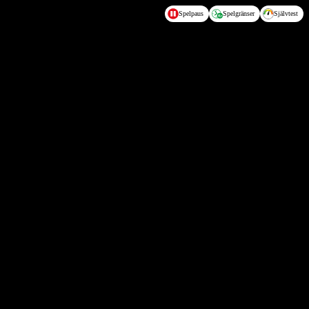
Spelpaus
Spelgränser
Självtest