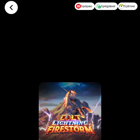
Hoppa till huvudinnehållet
Spelpaus
Spelgränser
Självtest