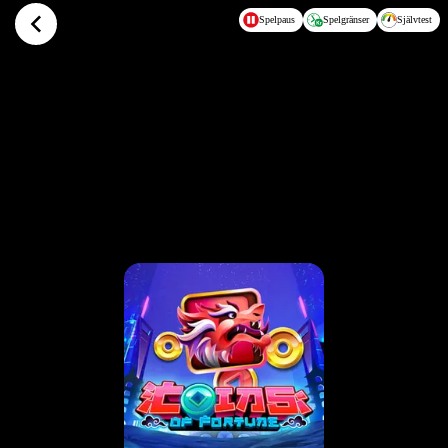
Hoppa till huvudinnehållet
Spelpaus
Spelgränser
Självtest