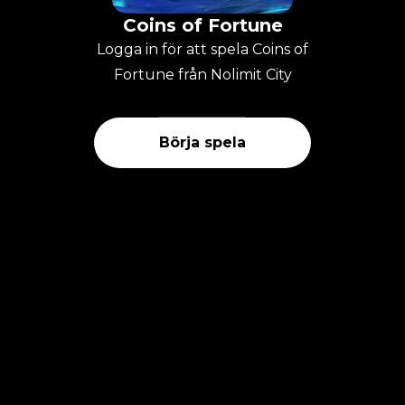
Coins of Fortune
Logga in för att spela Coins of
Fortune från Nolimit City
Börja spela