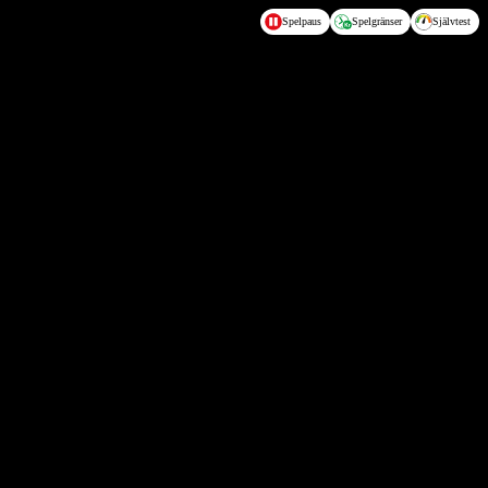
Spelpaus
Spelgränser
Självtest