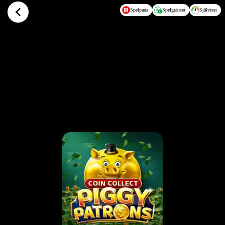
Hoppa till huvudinnehållet
Spelpaus
Spelgränser
Självtest