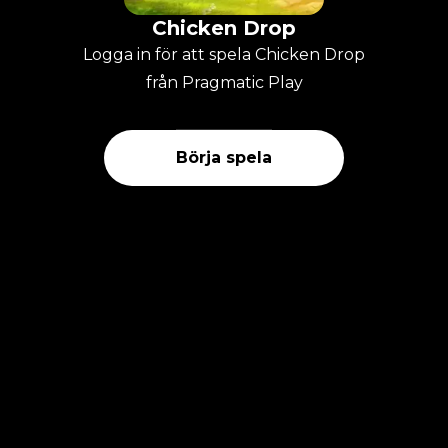
Chicken Drop
Logga in för att spela Chicken Drop
från Pragmatic Play
Börja spela