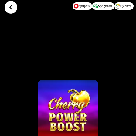
Hoppa till huvudinnehållet
Spelpaus
Spelgränser
Självtest