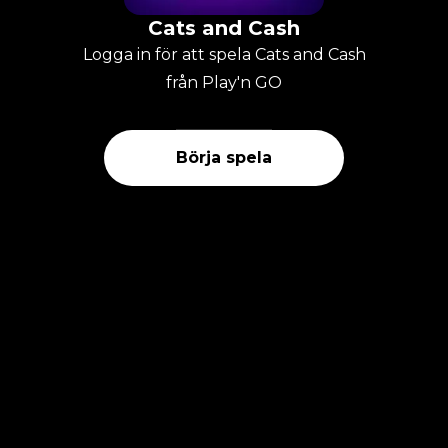
Cats and Cash
Logga in för att spela Cats and Cash
från Play'n GO
Börja spela