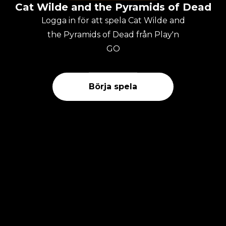
Cat Wilde and the Pyramids of Dead
Logga in för att spela Cat Wilde and
the Pyramids of Dead från Play'n
GO
Börja spela