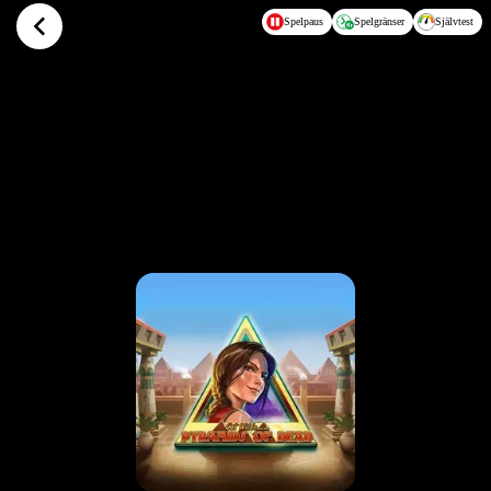
Hoppa till huvudinnehållet
Spelpaus
Spelgränser
Självtest