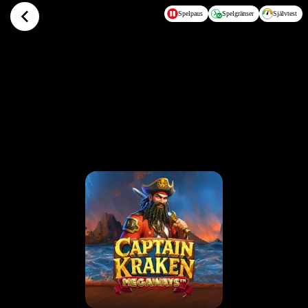
Hoppa till huvudinnehållet
Spelpaus
Spelgränser
Självtest