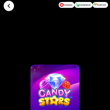
Hoppa till huvudinnehållet
Spelpaus
Spelgränser
Självtest