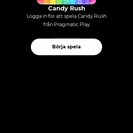
Candy Rush
Logga in för att spela Candy Rush
från Pragmatic Play
Börja spela