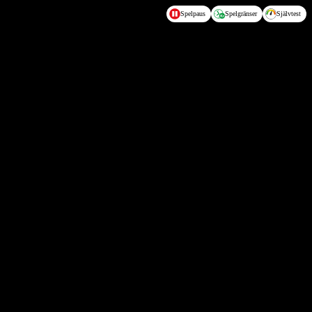
Spelpaus
Spelgränser
Självtest