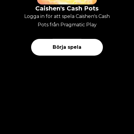
Caishen's Cash Pots
Logga in för att spela Caishen's Cash
Pots från Pragmatic Play
Börja spela