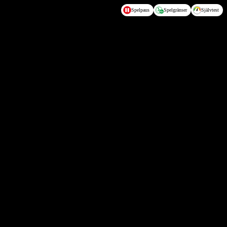
Spelpaus
Spelgränser
Självtest