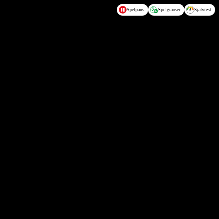
Spelpaus
Spelgränser
Självtest