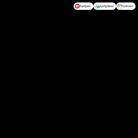
Spelpaus
Spelgränser
Självtest