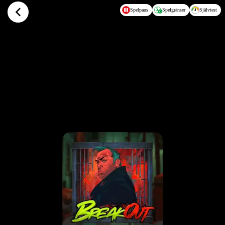
Hoppa till huvudinnehållet
Spelpaus
Spelgränser
Självtest