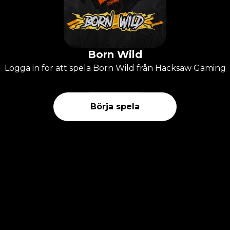
Born Wild
Logga in för att spela Born Wild från Hacksaw Gaming
Börja spela