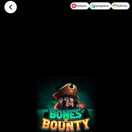
Hoppa till huvudinnehållet
Spelpaus
Spelgränser
Självtest