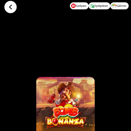
Hoppa till huvudinnehållet
Spelpaus
Spelgränser
Självtest