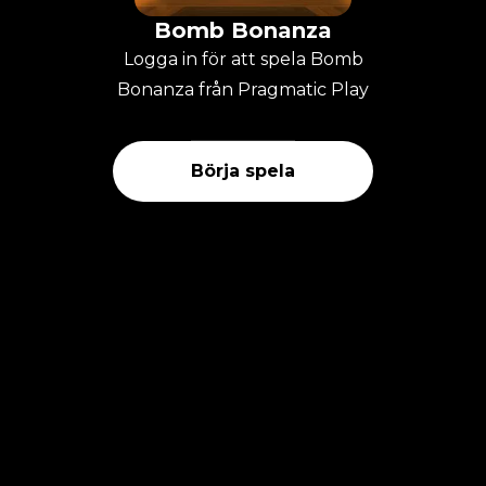
Bomb Bonanza
Logga in för att spela Bomb
Bonanza från Pragmatic Play
Börja spela