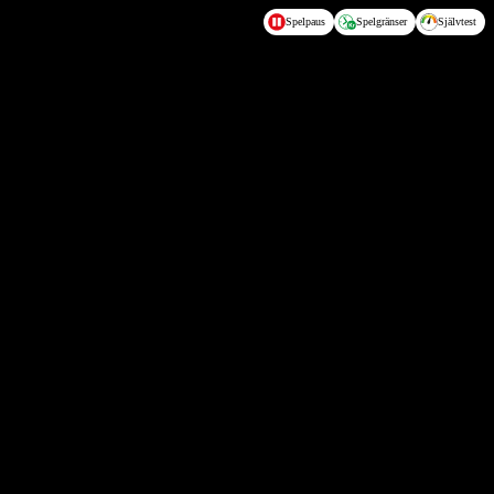
Spelpaus
Spelgränser
Självtest